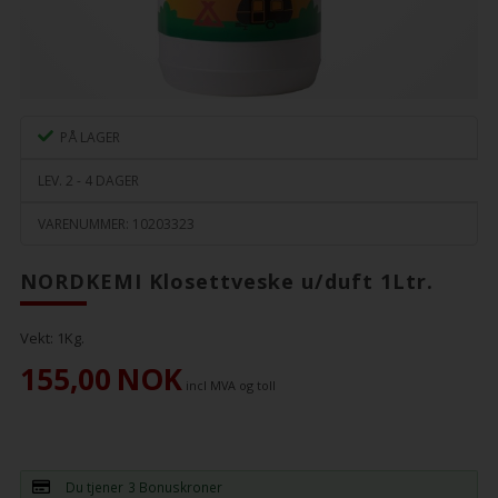
PÅ LAGER
LEV. 2 - 4 DAGER
VARENUMMER:
10203323
NORDKEMI Klosettveske u/duft 1Ltr.
Vekt:
1
Kg.
155,00
NOK
incl MVA og toll
Du tjener
3 Bonuskroner