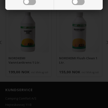
NORDKEMI
NORDKEMI Flush Clean 1
Vanntankrens 1 Ltr.
Ltr.
199,00
NOK
155,00
NOK
incl MVA og toll
incl MVA og toll
KUNDSERVICE
Camping Comfort A/S
Hejreskovvej 11-B