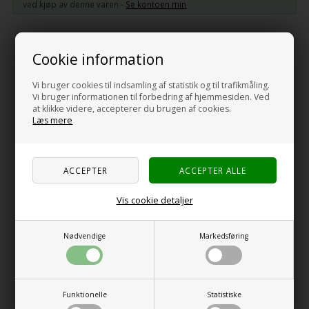
ved kjøp av denne varen -
Se kontoen min
-
+
Cookie information
Vi bruger cookies til indsamling af statistik og til trafikmåling.
Vi bruger informationen til forbedring af hjemmesiden. Ved
at klikke videre, accepterer du brugen af cookies.
Beskrivelse
Specifikationer
Anmeldelser
Læs mere
NORDKEMI CAMP SYSTEM Klosettveske u/duft 1Ltr.
Holder vanntank og slanger fri for bakterier og alger. Brukes til
avrensning i vanntømte vanntanker. Etterlater ingen avsmak.
Vis cookie detaljer
Forbruk 1 liter til 100 liter tank.
Nødvendige
Markedsføring
Et veldig godtt produkt, spesielt for campister som lider av allergi.
Læs om Alt Om Campingstest av dette produkt her:
Funktionelle
Statistiske
RELATERTE VARER