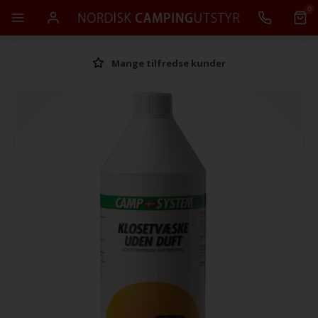
0
Mange tilfredse kunder