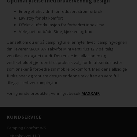
Optimal ytelse med brukervennlig design
Energieffektiv drift for redusert strømforbruk
Lav støy for økt komfort
Effektiv luftcirkulasjon for forbedret inneklima
Velegnet for både Stue, kjøkken og bad
Uansett om du er på campingtur eller nyter livet i campingvognen
din, leverer MAXXFAN Takvifte Mini Vent Plus 12 V pålitelig
ventilasjon døgnet rundt. Den enkle installasjonen og
vedlikeholdet gjør den til et praktisk valg for friluftsentusiaster
som ønsker å forbedre sin mobile bokomfort. Med dens allsidige
funksjoner og robuste design er denne takviften en verdifull
tillegg til enhver campingtur.
For lignende produkter, vennligst besøk
MAXXAIR
.
KUNDSERVICE
Camping Comfort A/S
Hejreskovvej 11-B