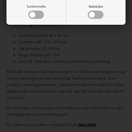
justerbare ventilasjonen gir mulighet for frisk luft, mens LED-
belysningen tilbyr praktisk belysning. Myggnettet holder insekter
Funktionelle
Statistiske
ute, og mørkleggingsgardinet gir kontroll over lysinntaket.
Tekniske spesifikasjoner
Installasjonshull: 40 x 40 cm
Samlede mål: 625 x 830 mm
Taktykkelse: 23 - 60 mm
Farge: Røykfarget / Hvit
Innhold: Takhatch, monteringsmateriale, veiledning
MAXXAIR Skymaxx Takhatch er egnet for både korte helgeturer og
lengre campingferier. De forskjellige funksjonene bidrar til en
praktisk campingopplevelse. Takhatchen tilbyr løsninger for både
dagslys og kveldsbelysning, noe som gjør den til et allsidig valg for
campister.
For ytterligere informasjon om installasjon og vedlikehold, se den
medfølgende brukerveiledningen.
For lignende produkter, vennligst besøk
MAXXAIR
.