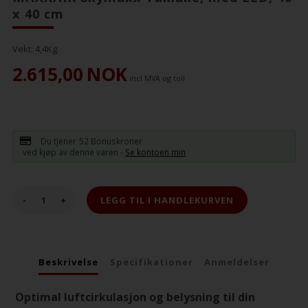
x 40 cm
Vekt:
4,4
Kg.
2.615,00
NOK
incl MVA og toll
Du tjener
52 Bonuskroner
ved kjøp av denne varen -
Se kontoen min
-
+
Beskrivelse
Specifikationer
Anmeldelser
Optimal luftcirkulasjon og belysning til din