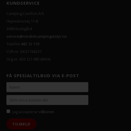
KUNDSERVICE
Camping Comfort A/S
Hejreskovvej 11-B
3490 Kvistgård
service@nordiskcampingutstyr.no
Telefon
482 12 119
CVR-nr. DK31744237
Org.nr. 920 121 985 (MVA)
FÅ SPESIALTILBUD VIA E-POST
Jag accepterar
villkoren