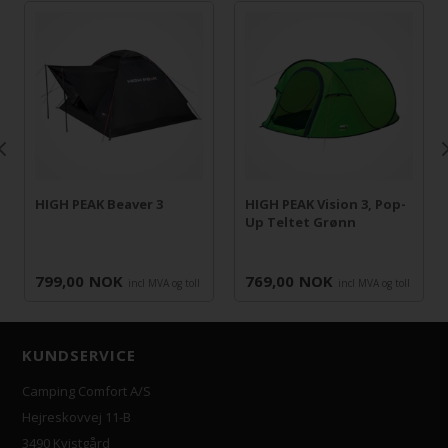
HIGH PEAK Beaver 3
HIGH PEAK Vision 3, Pop-
Up Teltet Grønn
799,00
NOK
769,00
NOK
incl MVA og toll
incl MVA og toll
KUNDSERVICE
Camping Comfort A/S
Hejreskovvej 11-B
3490 Kvistgård