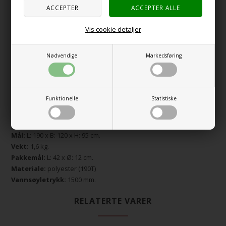
High Peak lettvektsteltet er et klassisk husformet telt med
sidevegger som har plass til 2 personer.
Den festede bunnen hindrer inntrengning av smuss og fuktighet.
Vis cookie detaljer
Inngangen har myggnetting for å beskytte mot insekter.
Et raskt oppsett med 2 oppsettstenger, lett og liten
Nødvendige
Markedsføring
pakkestørrelse.!
Svært rimelig telt på inngangsnivå, ideelt for barn eller folk som
ønsker å prøve camping.
Komplett med knagger, tau og bæreveske.
Funktionelle
Statistiske
Spesifikasjoner:
Mål:
L: 190 x B: 120 x H: 95 cm.
Vekt:
1,6 kg.
Pakkemål:
L: 42 x Ø: 12 cm.
Materiale:
polyester (190T)
Vannsøyletrykk:
1500 mm.
RELATERTE VARER