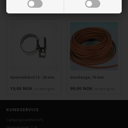
RELATERTE VARER
Spennebånd 12 - 20 mm.
Gasslange, 10 mm.
19,00
NOK
99,00
NOK
incl MVA og toll
incl MVA og toll
KUNDSERVICE
Camping Comfort A/S
Hejreskovvej 11-B