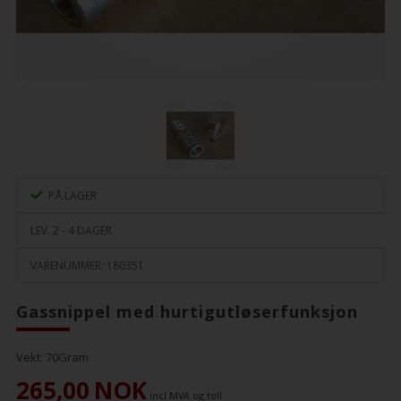
PÅ LAGER
LEV. 2 - 4 DAGER
VARENUMMER:
180351
Gassnippel med hurtigutløserfunksjon
Vekt:
70
Gram
265,00
NOK
incl MVA og toll