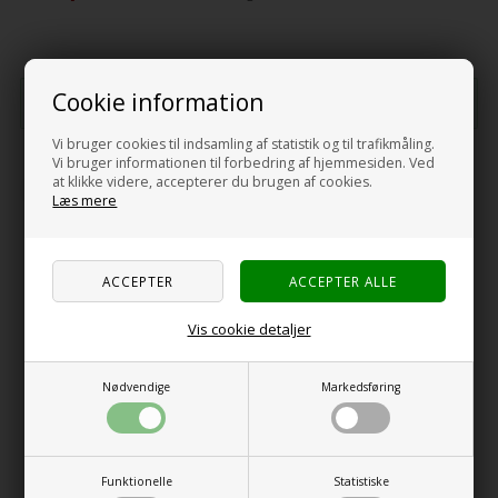
Du tjener
5 Bonuskroner
Cookie information
ved kjøp av denne varen -
Se kontoen min
Vi bruger cookies til indsamling af statistik og til trafikmåling.
Vi bruger informationen til forbedring af hjemmesiden. Ved
at klikke videre, accepterer du brugen af cookies.
-
+
Læs mere
Beskrivelse
Specifikationer
Anmeldelser
Vis cookie detaljer
Gassnippel med hurtigutløserfunksjon
Nødvendige
Markedsføring
Nå kan du bytte gasslangen like enkelt som vannslangen.
Fantastisk enkel å koble til og fra og du får muligheten til raskt å
bytte mellom ulike typer gassprodukter.
Funktionelle
Statistiske