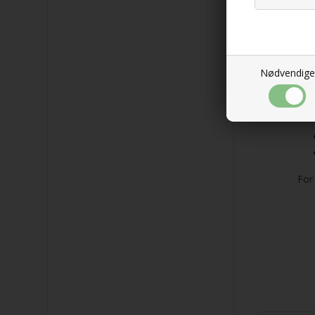
FIA
mat
cam
Te
Nødvendige
For