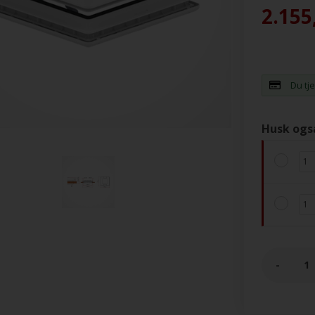
2.155
Du tj
Husk ogs
-