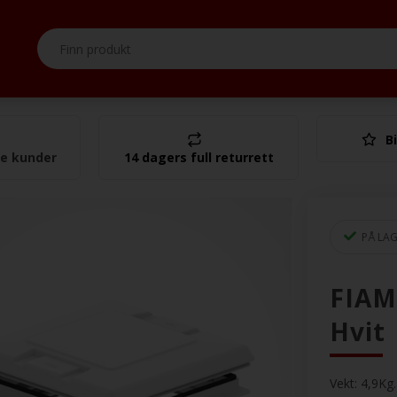
Bi
I alt
se kunder
14 dagers full returrett
PÅ LA
FIAM
Hvit
Vekt:
4,9
Kg.