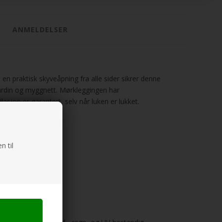
ANMELDELSER
n praktisk skyveåpning fra alle sider sikrer denne
gardin og myggnett. Mørkleggingen har
sjon er garantert, selv når luken er lukket.
n til
lasjon