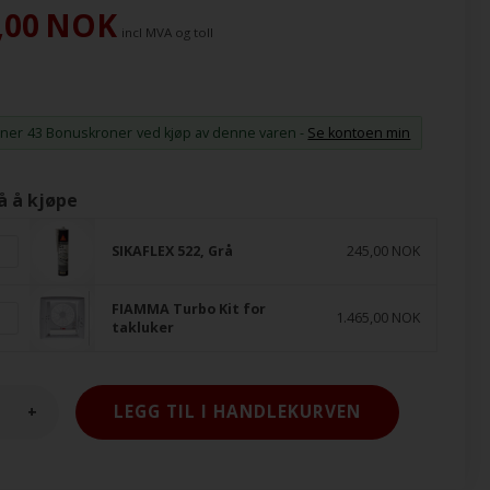
,00
NOK
incl MVA og toll
ener
43 Bonuskroner
ved kjøp av denne varen -
Se kontoen min
å å kjøpe
SIKAFLEX 522, Grå
245,00 NOK
FIAMMA Turbo Kit for
1.465,00 NOK
takluker
+