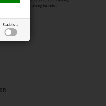
en er laget av vind-, regn- og UV-bestandig
 til en verdifull investering for enhver
Statistiske
RER