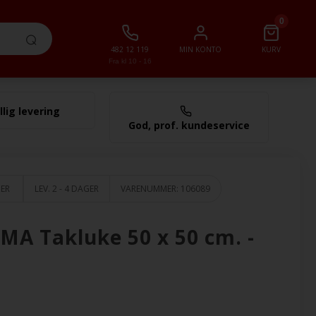
0
482 12 119
MIN KONTO
KURV
Fra kl 10 - 16
llig levering
0,00 NOK
God, prof. kundeservice
GER
LEV. 2 - 4 DAGER
VARENUMMER:
106089
MA Takluke 50 x 50 cm. -