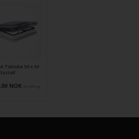
A Takluke 50 x 50
Krystall
,00
NOK
incl MVA og