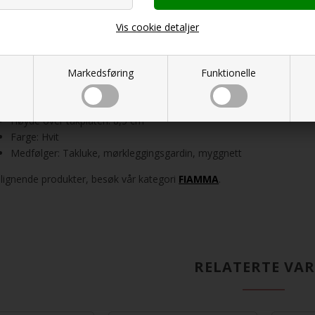
MMA Takluke 50 x 50 cm kan betydelig forbedre din campingkomfort. D
eriale, som sikrer lang holdbarhet under alle værforhold. Dette gjør den
Vis cookie detaljer
pingentusiast.
kniske spesifikasjoner
Markedsføring
Funktionelle
Innbyggingsmål: 50 x 50 cm
Kompatibel taktykkelse: 30-70 mm
Høyde over takplaten: 8,5 cm
Farge: Hvit
Medfølger: Takluke, mørkleggingsgardin, myggnett
 lignende produkter, besøk vår kategori
FIAMMA
.
RELATERTE VA