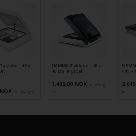
FIAMM
akluke - 40 x
FIAMMA Takluke - 40 x
cm. - 
vit
40 cm. Krystall
1.465,00
NOK
2.615
incl MVA og
NOK
incl MVA og toll
toll
toll