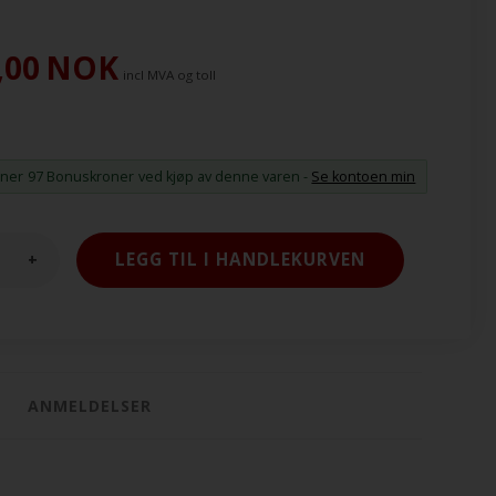
,00
NOK
incl MVA og toll
ener
97 Bonuskroner
ved kjøp av denne varen -
Se kontoen min
+
ANMELDELSER