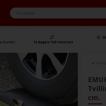
Bi
I alt
se kunder
14 dagers full returrett
PÅ LA
EMUK
Tvill
cm.