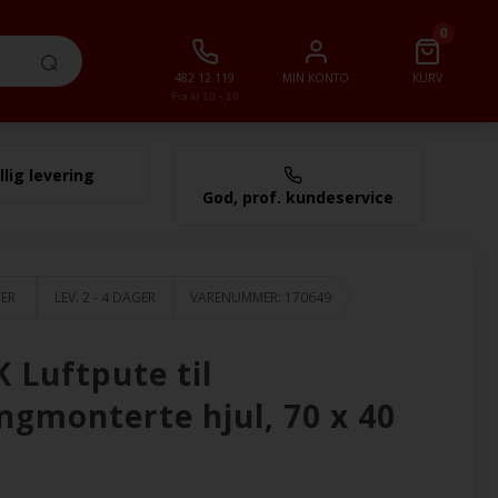
0
482 12 119
MIN KONTO
KURV
Fra kl 10 - 16
llig levering
0,00 NOK
God, prof. kundeservice
GER
LEV. 2 - 4 DAGER
VARENUMMER:
170649
 Luftpute til
ingmonterte hjul, 70 x 40