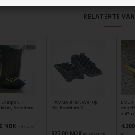
RELATERTE VA
k Camper,
FIAMMA Kile/Level Up
EMUK 
lator, Standard
Kit, Premium S
enkelt
x 43 c
0
NOK
4.309
incl MVA og
925,00
NOK
incl MVA og toll
toll