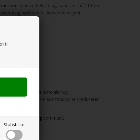
stransport med en belastningskapasitet på 11 tonn.
sikrer lang holdbarhet i krevende miljøer.
ytyper.
n til
spesielt velegnet for lastebiler og
 og losning. Den robuste konstruksjonen reduserer
 sortiment.
ivåkiler/regulering
sortiment.
Statistiske