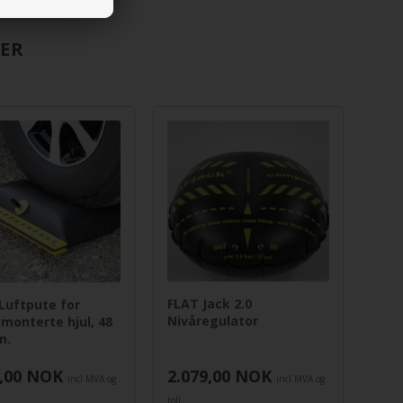
RER
FLAT Jack 2.0
Luftpute for
Nivåregulator
monterte hjul, 48
m.
,00
NOK
2.079,00
NOK
incl MVA og
incl MVA og
toll