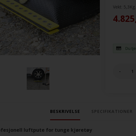
Vekt:
5,3
Kg.
4.825
Du tj
-
BESKRIVELSE
SPECIFIKATIONER
fesjonell luftpute for tunge kjøretøy