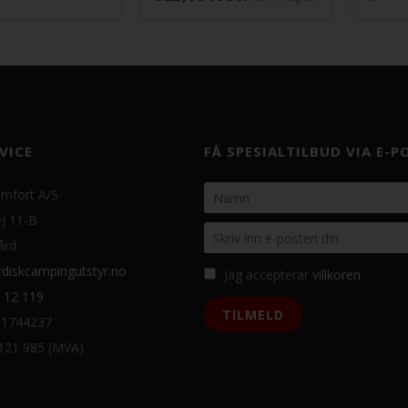
VICE
FÅ SPESIALTILBUD VIA E-P
mfort A/S
j 11-B
ård
diskcampingutstyr.no
Jag accepterar
villkoren
 12 119
31744237
 121 985 (MVA)