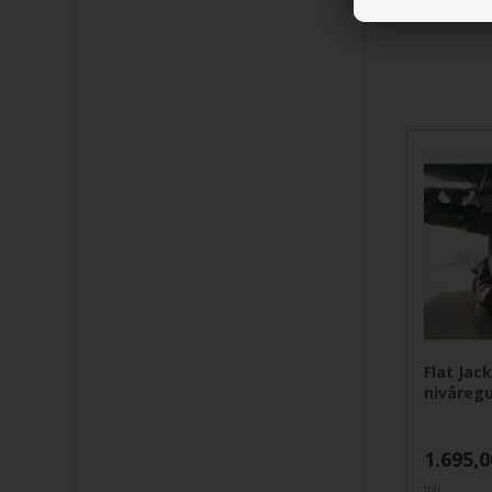
Flat Jac
nivåregu
1.695,0
toll