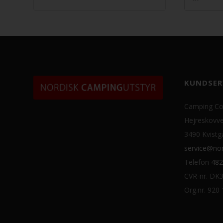
KUNDSER
Camping Co
Hejreskovve
3490 Kvistg
service@nor
Telefon
482
CVR-nr. DK
Org.nr. 920