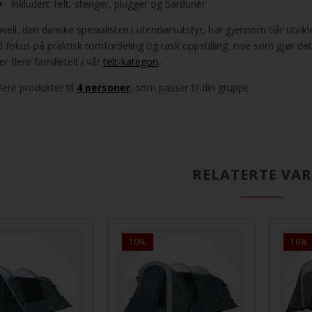
Inkludert: telt, stenger, plugger og barduner
ell, den danske spesialisten i utendørsutstyr, har gjennom tiår utviklet
 fokus på praktisk romfordeling og rask oppstilling, noe som gjør det
er flere familietelt i vår
telt-kategori
.
lere produkter til
4 personer
, som passer til din gruppe.
RELATERTE VA
8.035,00
9.665,00
10%
10%