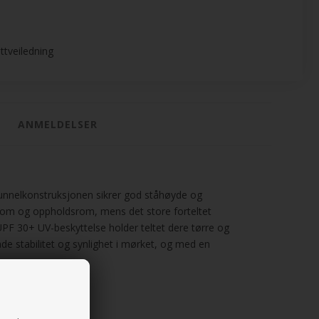
ttveiledning
ANMELDELSER
 tunnelkonstruksjonen sikrer god ståhøyde og
om og oppholdsrom, mens det store forteltet
F 30+ UV-beskyttelse holder teltet dere tørre og
e stabilitet og synlighet i mørket, og med en