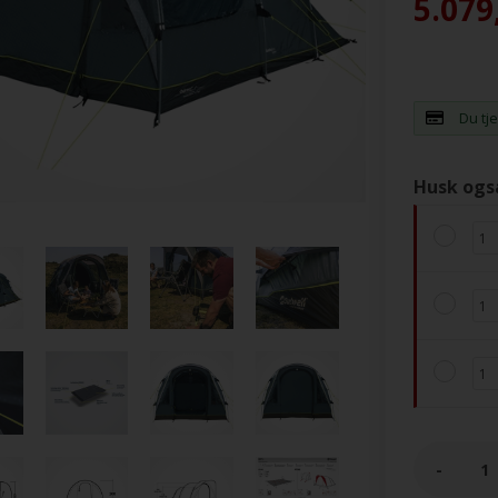
5.079
Du tj
Husk ogs
-