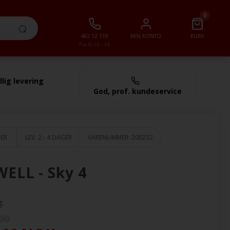
0
482 12 119
MIN KONTO
KURV
Fra kl 10 - 16
llig levering
0,00 NOK
God, prof. kundeservice
GER
LEV. 2 - 4 DAGER
VARENUMMER:
200232
ELL - Sky 4
g.
,00