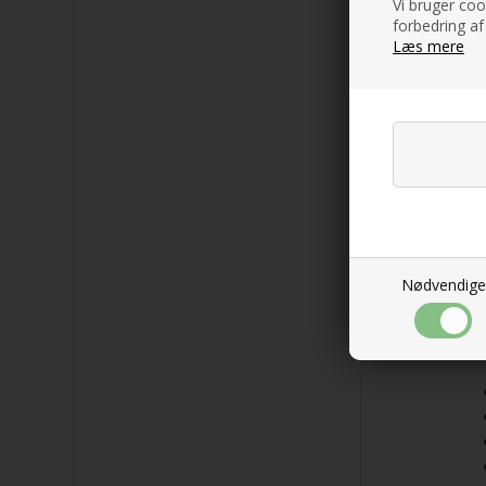
Vi bruger cook
forbedring af
Læs mere
Te
Tun
øke
all
pol
Nødvendige
gå 
Te