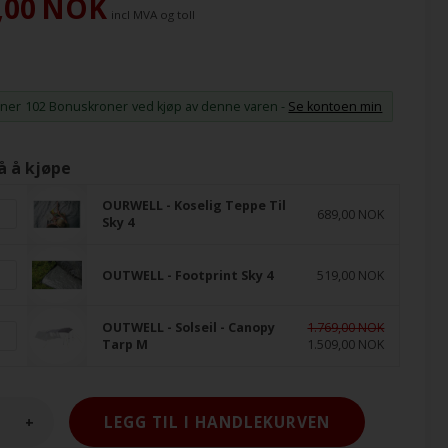
,00
NOK
incl MVA og toll
ener
102 Bonuskroner
ved kjøp av denne varen -
Se kontoen min
å å kjøpe
OURWELL - Koselig Teppe Til
689,00 NOK
Sky 4
OUTWELL - Footprint Sky 4
519,00 NOK
OUTWELL - Solseil - Canopy
1.769,00 NOK
Tarp M
1.509,00 NOK
+