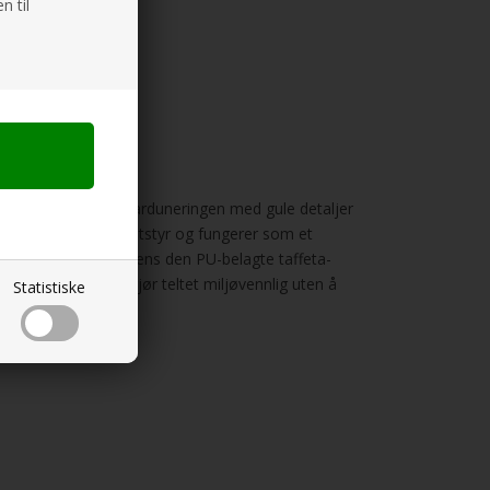
n til
g arealutnyttelse. Barduneringen med gule detaljer
ngsplass til campingutstyr og fungerer som et
hagelig inneklima, mens den PU-belagte taffeta-
sende materialet gjør teltet miljøvennlig uten å
Statistiske