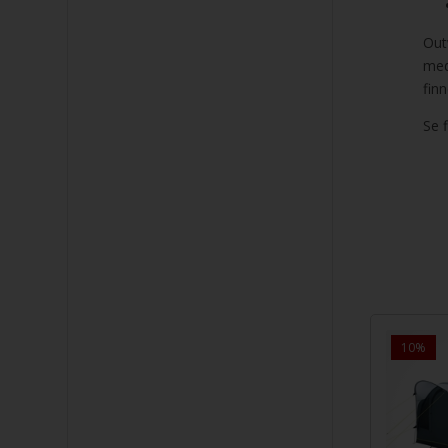
Outw
med
finn
Se f
8.155,00
6.419,00
15%
10%