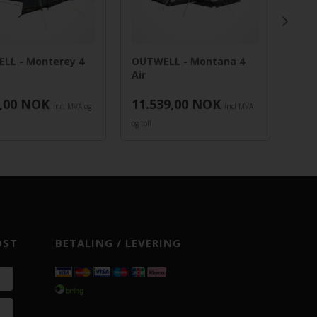
LL - Monterey 4
OUTWELL - Montana 4
Easy
Air
Fami
,00
NOK
11.539,00
NOK
6.9
incl MVA og
incl MVA
og toll
toll
OST
BETALING / LEVERING