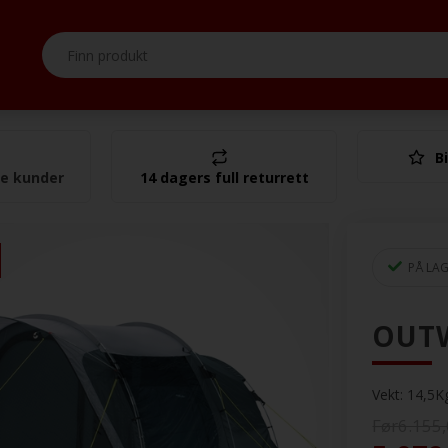
Bi
I alt
se kunder
14 dagers full returrett
PÅ LA
OUTW
Vekt:
14,5
K
Før6.155