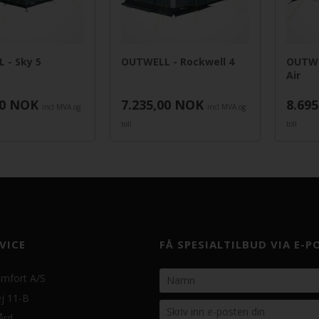
 - Sky 5
OUTWELL - Rockwell 4
OUTWE
Air
0
NOK
7.235,00
NOK
8.695
incl MVA og
incl MVA og
toll
toll
VICE
FÅ SPESIALTILBUD VIA E-P
mfort A/S
j 11-B
ård