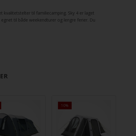
 kvalitetstelter til familiecamping. Sky 4 er laget
 egnet til både weekendturer og lengre ferier. Du
RER
12.819,00
8.155,
10%
1