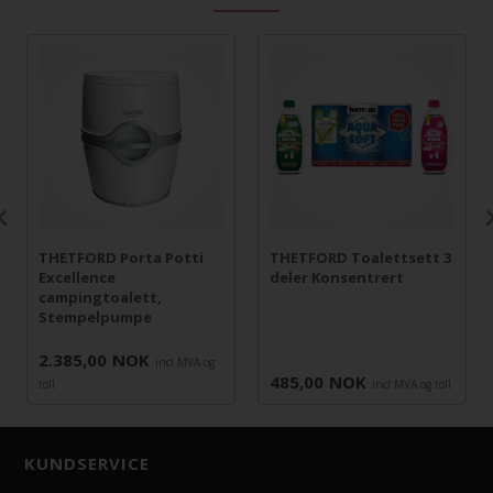
THETFORD Porta Potti
THETFORD Toalettsett 3
Excellence
deler Konsentrert
campingtoalett,
Stempelpumpe
2.385,00
NOK
incl MVA og
485,00
NOK
toll
incl MVA og toll
KUNDSERVICE