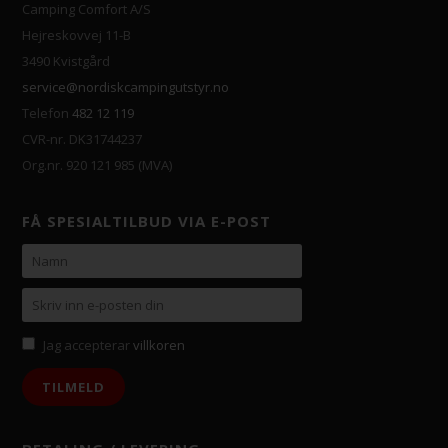
Camping Comfort A/S
Hejreskovvej 11-B
3490 Kvistgård
service@nordiskcampingutstyr.no
Telefon
482 12 119
CVR-nr. DK31744237
Org.nr. 920 121 985 (MVA)
FÅ SPESIALTILBUD VIA E-POST
Jag accepterar
villkoren