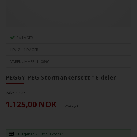
PÅ LAGER
LEV. 2 - 4 DAGER
VARENUMMER:
140696
PEGGY PEG Stormankersett 16 deler
Vekt:
1,1
Kg.
1.125,00
NOK
incl MVA og toll
Du tjener
23 Bonuskroner