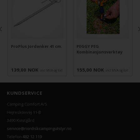
ProPlus Jordanker 41 cm.
PEGGY PEG
Kombinasjonsverktøy
139,00
NOK
155,00
NOK
incl MVA og toll
incl MVA og toll
KUNDSERVICE
Camping Comfort A/S
Hejreskovvej 11-B
3490 Kvistgård
service@nordiskcampingutstyr.no
Telefon
482 12 119