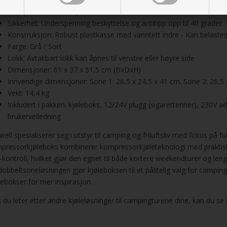
USB-port: 5V/1A ladeport til mobile enheter
Sikkerhet: Underspenning beskyttelse og antitipp opp til 40 grader
Konstruksjon: Robust plastkasse med vanntett indre - Kan belastes
Farge: Grå / Sort
Lokk: Avtakbart lokk kan åpnes til venstre eller høyre side
Dimensjoner: 61 x 37 x 51,5 cm (BxDxH)
Innvendige dimensjoner: Sone 1: 26,5 x 24,5 x 41 cm. Sone 2: 26,5 
Vekt: 14,4 kg
Inkludert i pakken: kjøleboks, 12/24V plugg (sigarettenner), 230V 
brukerveiledning
ell spesialiserer seg i utstyr til camping og friluftsliv med fokus på fu
pressorkjøleboks kombinerer kompressorkjøleteknologi med praktisk
-kontroll, hvilket gjør den egnet til både kortere weekendturer og l
dobbeltsoneløsningen gjør kjøleboksen til et pålitelig valg for camping
lebokser for mer inspirasjon.
s du leter etter andre kjøleløsninger til campingturene dine, kan du se