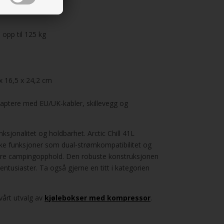
 opp til 125 kg
x 16,5 x 24,2 cm
adaptere med EU/UK-kabler, skillevegg og
nksjonalitet og holdbarhet. Arctic Chill 41L
e funksjoner som dual-strømkompatibilitet og
engre campingopphold. Den robuste konstruksjonen
entusiaster. Ta også gjerne en titt i kategorien
 vårt utvalg av
kjølebokser med kompressor
.