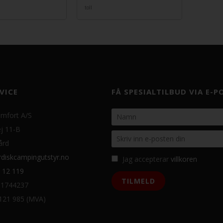
toll
VICE
FÅ SPESIALTILBUD VIA E-P
mfort A/S
j 11-B
ård
diskcampingutstyr.no
Jag accepterar
villkoren
 12 119
31744237
 121 985 (MVA)