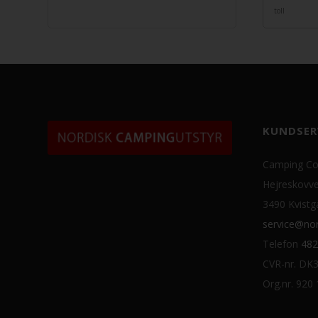
toll
KUNDSER
Camping Co
Hejreskovve
3490 Kvistg
service@nor
Telefon
482
CVR-nr. DK
Org.nr. 920