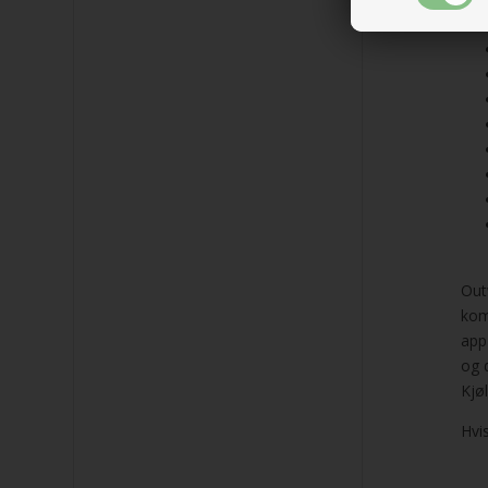
Outw
kom
app
og 
Kjø
Hvi