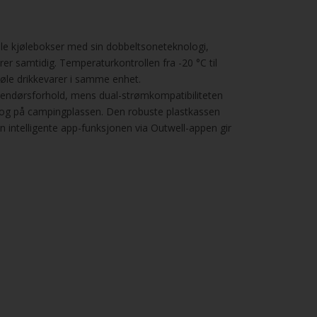
nelle kjølebokser med sin dobbeltsoneteknologi,
r samtidig. Temperaturkontrollen fra -20 °C til
kjøle drikkevarer i samme enhet.
utendørsforhold, mens dual-strømkompatibiliteten
 og på campingplassen. Den robuste plastkassen
n intelligente app-funksjonen via Outwell-appen gir