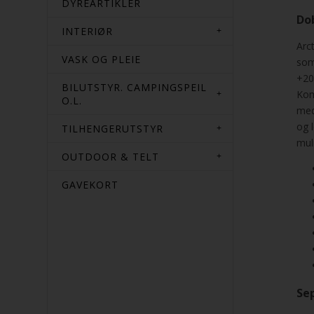
DYREARTIKLER
Dob
INTERIØR
Arc
VASK OG PLEIE
som
+20
BILUTSTYR. CAMPINGSPEIL
Kom
O.L.
med
og 
TILHENGERUTSTYR
mul
OUTDOOR & TELT
GAVEKORT
Se