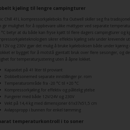
belt kjøling til lengre campingturer
tic Chill 41L kompressorkjøleboks fra Outwell skiller seg fra tradisjo
 gir mulighet for å oppbevare ulike mattyper ved separate temperature
 °C betyr at du både kan fryse kjøtt til flere dagers campingturer og 
pressorkjøleteknologien sikrer effektiv kjøling selv under krevende 
 12V og 230V gjør det mulig å bruke kjøleboksen både under kjøring
lokket er bygget for å motstå gjentatt bruk over flere sesonger, og de
ighet for temperaturjustering uten å åpne lokket.
Kapasitet på 41 liter til proviant
Dobbeltsonemed separate innstillinger pr. rom
Temperaturområde fra -20 °C til +20 °C
Kompressorkjøling for effektiv og pålitelig ytelse
Fungerer med både 12V/24V og 230V
Vekt på 14,4 kg med dimensjoner 61x37x51,5 cm
Avløpspropp i bunnen for enkel tømming
parat temperaturkontroll i to soner