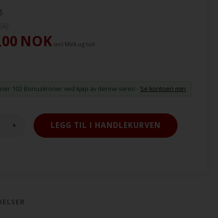
g.
,00
,00
NOK
incl MVA og toll
ener
102 Bonuskroner
ved kjøp av denne varen -
Se kontoen min
+
ELSER