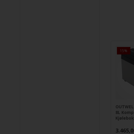
4.079,00
15%
OUTWELL
8L Komp
Kjølebok
3.465,0