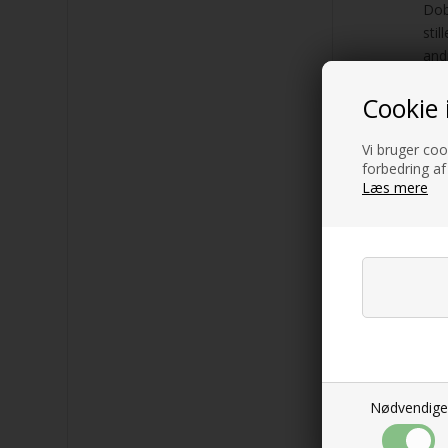
Dob
sti
and
ind
Cookie 
fry
Nå
Vi bruger cook
forbedring af
På 
Læs mere
Med
fam
str
fri
avl
Nødvendige