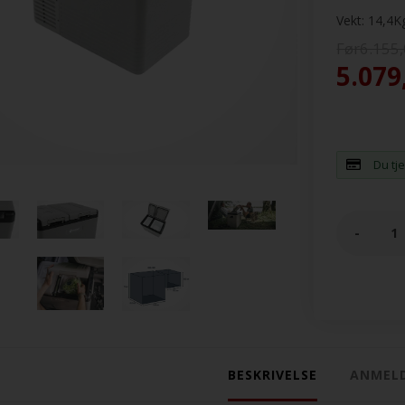
Vekt:
14,4
K
Før6.155
5.079
Du tj
-
BESKRIVELSE
ANMELD