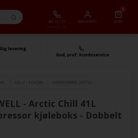
0
482 12 119
MIN KONTO
KURV
Fra kl 10 - 16
llig levering
0,00 NOK
God, prof. kundeservice
GER
LEV. 2 - 4 DAGER
VARENUMMER:
200722
LL - Arctic Chill 41L
ressor kjøleboks - Dobbelt