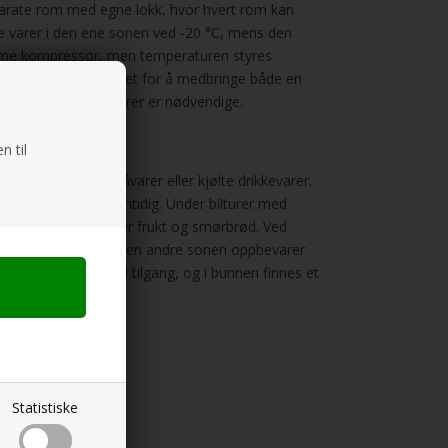
eparate rom med egne lokk, hvor hvert rom kan
sne varer i den ene sonen ved -20 °C, mens den
amme kompressor, men temperaturen styres
gen eliminerer behovet for å medbringe både en
rer og kjølte matvarer er nødvendige.
n til
bringe frosne råvarer eller kjølte drikkevarer.
n og kalde brus samtidig. Under bilturer med
en andre sonen kjøler frukt og smørbrød. Ved
i flere dager, mens den andre sonen oppbevarer
begge sider for enkel tilgang, og i bunnen finnes et
Statistiske
on