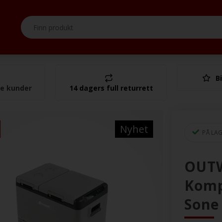
Bi
I alt
se kunder
14 dagers full returrett
Nyhet
PÅ LA
OUTWE
Komp
Sone